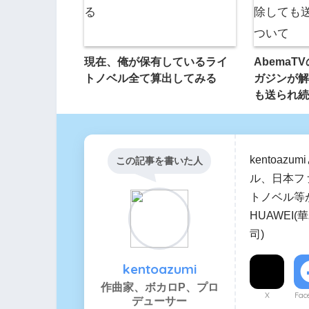
現在、俺が保有しているライ
Abema
トノベル全て算出してみる
ガジンが解
も送られ続
kentoa
この記事を書いた人
ル、日本フ
トノベル等
HUAWEI
司)
kentoazumi
作曲家、ボカロP、プロ
X
Fac
デューサー