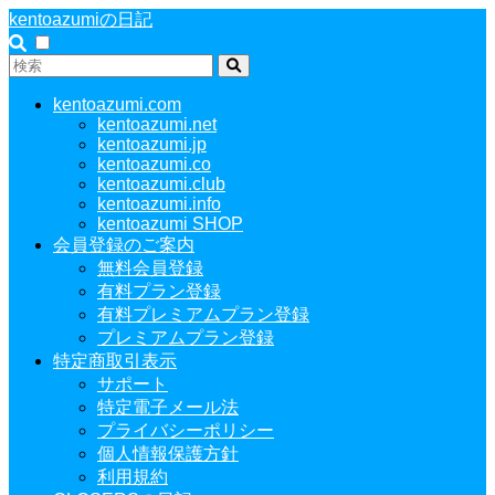
kentoazumiの日記
kentoazumi.com
kentoazumi.net
kentoazumi.jp
kentoazumi.co
kentoazumi.club
kentoazumi.info
kentoazumi SHOP
会員登録のご案内
無料会員登録
有料プラン登録
有料プレミアムプラン登録
プレミアムプラン登録
特定商取引表示
サポート
特定電子メール法
プライバシーポリシー
個人情報保護方針
利用規約