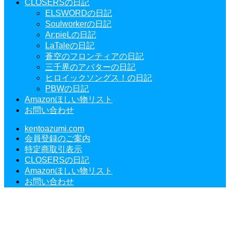
CLOSERSの日記
ELSWORDの日記
Soulworkerの日記
Ar:pieLの日記
LaTaleの日記
蒼空のフロンティアの日記
三千界のアバターの日記
ヒロイックソングス！の日記
PBWの日記
Amazonほしい物リスト
お問い合わせ
kentoazumi.com
会員登録のご案内
特定商取引表示
CLOSERSの日記
Amazonほしい物リスト
お問い合わせ