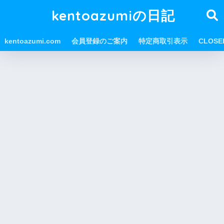
kentoazumiの日記
kentoazumi.com
会員登録のご案内
特定商取引表示
CLOS