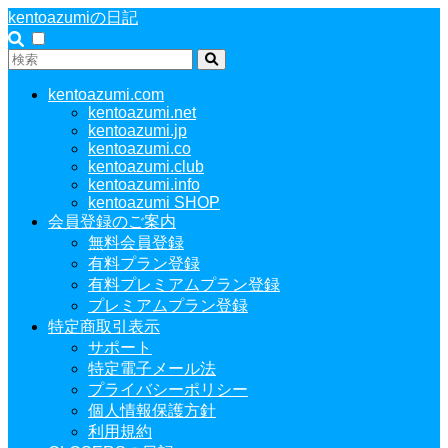
kentoazumiの日記
kentoazumi.com
kentoazumi.net
kentoazumi.jp
kentoazumi.co
kentoazumi.club
kentoazumi.info
kentoazumi SHOP
会員登録のご案内
無料会員登録
有料プラン登録
有料プレミアムプラン登録
プレミアムプラン登録
特定商取引表示
サポート
特定電子メール法
プライバシーポリシー
個人情報保護方針
利用規約