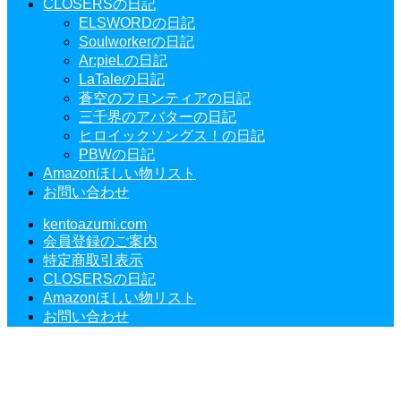
CLOSERSの日記
ELSWORDの日記
Soulworkerの日記
Ar:pieLの日記
LaTaleの日記
蒼空のフロンティアの日記
三千界のアバターの日記
ヒロイックソングス！の日記
PBWの日記
Amazonほしい物リスト
お問い合わせ
kentoazumi.com
会員登録のご案内
特定商取引表示
CLOSERSの日記
Amazonほしい物リスト
お問い合わせ