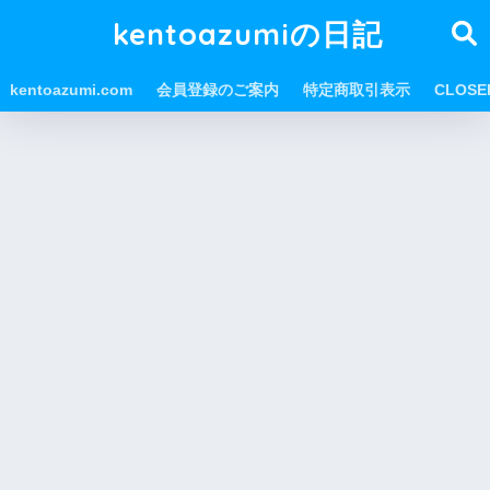
kentoazumiの日記
kentoazumi.com
会員登録のご案内
特定商取引表示
CLOS