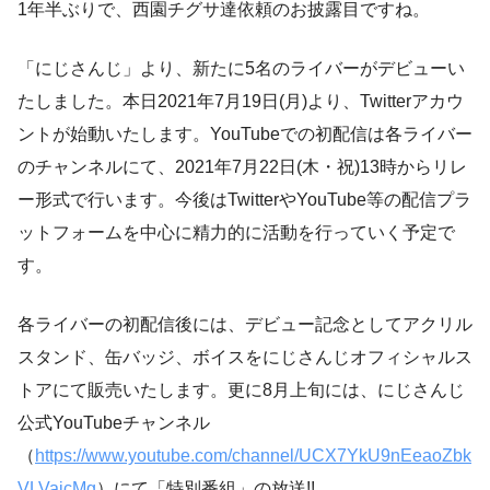
1年半ぶりで、西園チグサ達依頼のお披露目ですね。
「にじさんじ」より、新たに5名のライバーがデビューい
たしました。​本日2021年7月19日(月)より、Twitterアカウ
ントが始動いたします。YouTubeでの初配信は各ライバー
のチャンネルにて、2021年7月22日(木・祝)13時からリレ
ー形式で行います。今後はTwitterやYouTube等の配信プラ
ットフォームを中心に精力的に活動を行っていく予定で
す。
各ライバーの初配信後には、デビュー記念としてアクリル
スタンド、缶バッジ、ボイスをにじさんじオフィシャルス
トアにて販売いたします。更に8月上旬には、にじさんじ
公式YouTubeチャンネル
（
https://www.youtube.com/channel/UCX7YkU9nEeaoZbk
VLVajcMg
）にて「特別番組」の放送!!