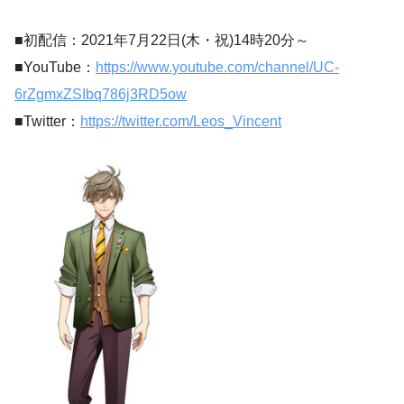
■初配信：2021年7月22日(木・祝)14時20分～
■YouTube：
https://www.youtube.com/channel/UC-
6rZgmxZSIbq786j3RD5ow
■Twitter：
https://twitter.com/Leos_Vincent