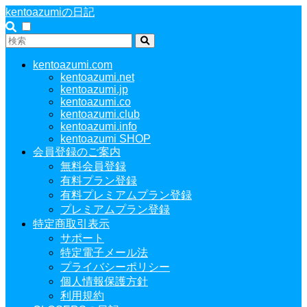
kentoazumiの日記
kentoazumi.com
kentoazumi.net
kentoazumi.jp
kentoazumi.co
kentoazumi.club
kentoazumi.info
kentoazumi SHOP
会員登録のご案内
無料会員登録
有料プラン登録
有料プレミアムプラン登録
プレミアムプラン登録
特定商取引表示
サポート
特定電子メール法
プライバシーポリシー
個人情報保護方針
利用規約