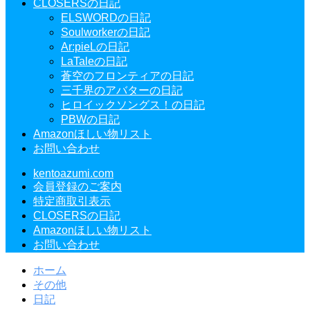
CLOSERSの日記
ELSWORDの日記
Soulworkerの日記
Ar:pieLの日記
LaTaleの日記
蒼空のフロンティアの日記
三千界のアバターの日記
ヒロイックソングス！の日記
PBWの日記
Amazonほしい物リスト
お問い合わせ
kentoazumi.com
会員登録のご案内
特定商取引表示
CLOSERSの日記
Amazonほしい物リスト
お問い合わせ
ホーム
その他
日記