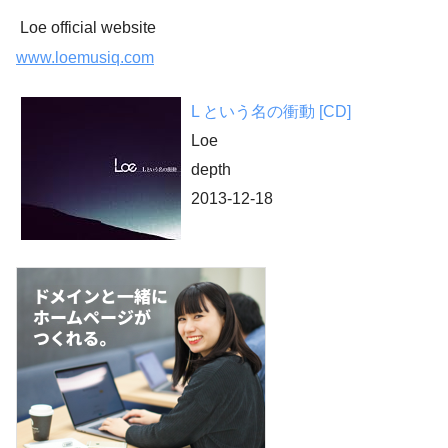
Loe official website
www.loemusiq.com
L という名の衝動 [CD]
Loe
depth
2013-12-18