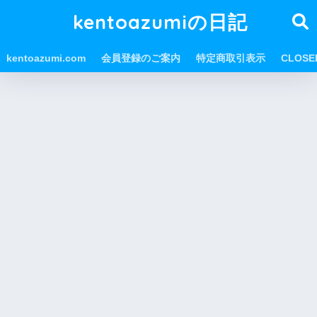
kentoazumiの日記
kentoazumi.com
会員登録のご案内
特定商取引表示
CLOS